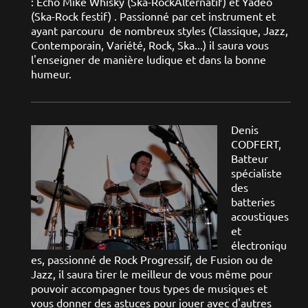
: Echo Mike Whisky (Ska-RockAlternatif) et Yadéo
(Ska-Rock festif) . Passionné par cet instrument et
ayant parcouru de nombreux styles (Classique, Jazz,
Contemporain, Variété, Rock, Ska...) il saura vous
l'enseigner de manière ludique et dans la bonne
humeur.
Denis
CODFERT,
Batteur
spécialiste
des
batteries
acoustiques
et
électroniqu
es, passionné de Rock Progressif, de Fusion ou de
Jazz, il saura tirer le meilleur de vous même pour
pouvoir accompagner tous types de musiques et
vous donner des astuces pour jouer avec d'autres