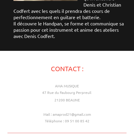
Denis et Christian
Codfert avec les quels il prendra des cours de
perfectionnement en guitare et batterie.
Il découvre le Handpan, se forme et communique sa
passion pour cet instrument et anime des ateliers
avec Denis Codfert.
CONTACT :
AMA MUSIQUE
47 Rue du Faubourg Perpreuil
21200 BEAUNE
Mail : amaprod21@gmail.com
Téléphone : 09 51 00 85 42